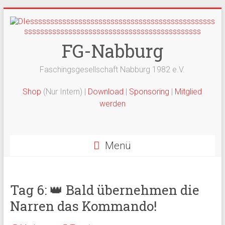
Zum
Inhalt
springen
FG-Nabburg
Faschingsgesellschaft Nabburg 1982 e.V.
Shop
(Nur Intern) |
Download
|
Sponsoring
|
Mitglied
werden
Menü
Tag 6: 👑 Bald übernehmen die
Narren das Kommando!