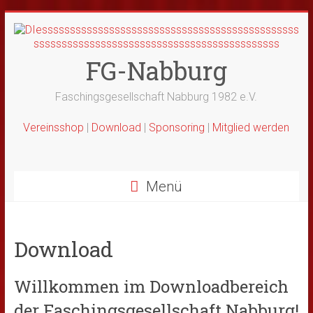
Zum
Inhalt
springen
FG-Nabburg
Faschingsgesellschaft Nabburg 1982 e.V.
Vereinsshop
|
Download
|
Sponsoring
|
Mitglied werden
Menü
Download
Willkommen im Downloadbereich
der Faschingsgesellschaft Nabburg!