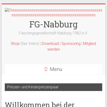
Zum
Inhalt
springen
FG-Nabburg
Faschingsgesellschaft Nabburg 1982 e.V.
Shop
(Nur Intern) |
Download
|
Sponsoring
|
Mitglied
werden
Menü
Prinzen- und Kinderprinzenpaar
2025/26
Willkommen bei der