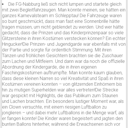
Die FG-Nabburg ließ sich nicht lumpen und startete gleich
mit zwei Begleitfahrzeugen. Man könnte meinen, sie hätten ein
ganzes Karnevalsteam im Schlepptau! Die Fahrzeuge waren
so bunt geschmückt, dass man fast eine Sonnenbrille hätte
tragen müssen, um nicht geblendet zu werden. Und wer hätte
gedacht, dass die Prinzen und das Kinderprinzenpaar so viele
Glitzersteine in ihren Kostümen verstecken können? Ein echter
Hingucker!Die Prinzen- und Jugendgarde war ebenfalls mit von
der Partie und sorgte für ordentlich Stimmung. Mit ihren
Tänzen und fröhlichen Gesichtern brachten sie die Zuschauer
zum Lachen und Mitfeiern. Und dann war da noch die offizielle
Abordnung der Kindergarde, die in ihren eigenen
Faschingskostümen auftrumpfte. Man konnte kaum glauben,
dass diese kleinen Narren so viel Kreativität und Spaß in ihren
Kostümen vereinen konnten – von glitzernden Einhörnern bis
hin zu mutigen Superhelden war alles vertreten!Die Strecke
war gespickt mit Highlights, die das Publikum zum Staunen
und Lachen brachten. Ein besonders lustiger Moment war, als
ein Clown versuchte, mit einem riesigen Luftballon zu
jonglieren – und dabei mehr Luftballons in die Menge warf, als
er fangen konnte! Die Kinder waren begeistert und jagten den
bunten Ballons hinterher, während die Erwachsenen sich vor