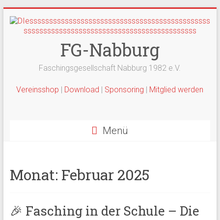
Zum
Inhalt
springen
FG-Nabburg
Faschingsgesellschaft Nabburg 1982 e.V.
Vereinsshop
|
Download
|
Sponsoring
|
Mitglied werden
Menü
Monat:
Februar 2025
🎉 Fasching in der Schule – Die