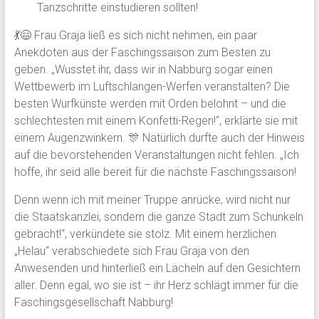
Tanzschritte einstudieren sollten!
💃😄 Frau Graja ließ es sich nicht nehmen, ein paar
Anekdoten aus der Faschingssaison zum Besten zu
geben. „Wusstet ihr, dass wir in Nabburg sogar einen
Wettbewerb im Luftschlangen-Werfen veranstalten? Die
besten Wurfkünste werden mit Orden belohnt – und die
schlechtesten mit einem Konfetti-Regen!“, erklärte sie mit
einem Augenzwinkern. 🎊 Natürlich durfte auch der Hinweis
auf die bevorstehenden Veranstaltungen nicht fehlen. „Ich
hoffe, ihr seid alle bereit für die nächste Faschingssaison!
Denn wenn ich mit meiner Truppe anrücke, wird nicht nur
die Staatskanzlei, sondern die ganze Stadt zum Schunkeln
gebracht!“, verkündete sie stolz. Mit einem herzlichen
„Helau“ verabschiedete sich Frau Graja von den
Anwesenden und hinterließ ein Lächeln auf den Gesichtern
aller. Denn egal, wo sie ist – ihr Herz schlägt immer für die
Faschingsgesellschaft Nabburg!