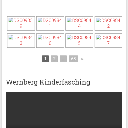
1
2
...
63
►
Wernberg Kinderfasching