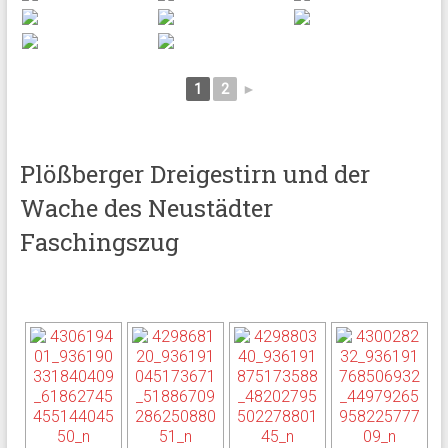
1
2
►
Plößberger Dreigestirn und der
Wache des Neustädter
Faschingszug