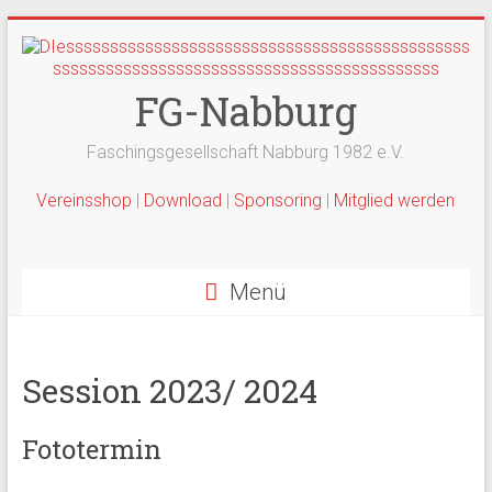
Zum
Inhalt
springen
FG-Nabburg
Faschingsgesellschaft Nabburg 1982 e.V.
Vereinsshop
|
Download
|
Sponsoring
|
Mitglied werden
Menü
Session 2023/ 2024
Fototermin