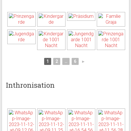
1
2
...
6
►
Inthronisation