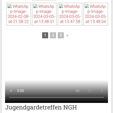
1
2
3
►
Jugendgardetreffen NGH