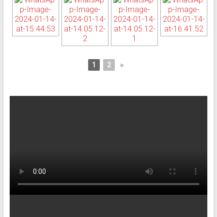
1
2
►