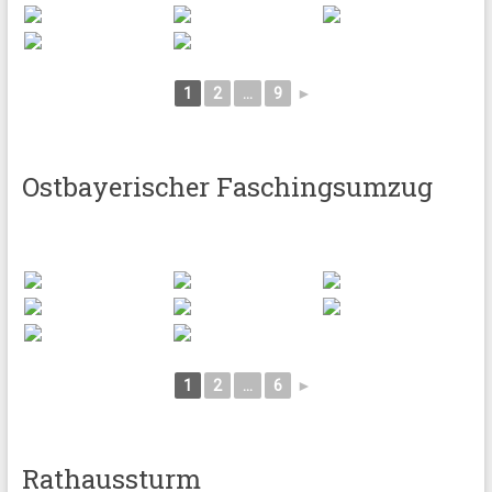
1
2
...
9
►
Ostbayerischer Faschingsumzug
1
2
...
6
►
Rathaussturm