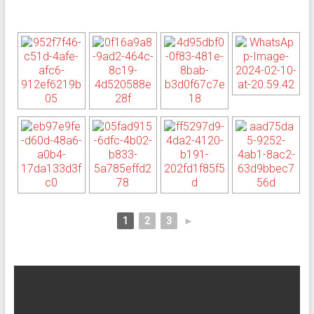
1
2
3
►