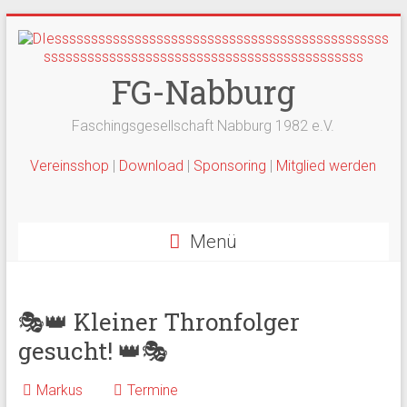
Zum
Inhalt
springen
FG-Nabburg
Faschingsgesellschaft Nabburg 1982 e.V.
Vereinsshop
|
Download
|
Sponsoring
|
Mitglied werden
Menü
🎭👑 Kleiner Thronfolger
gesucht! 👑🎭
Markus
Termine