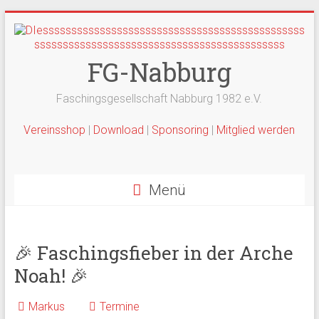
Zum
Inhalt
springen
FG-Nabburg
Faschingsgesellschaft Nabburg 1982 e.V.
Vereinsshop
|
Download
|
Sponsoring
|
Mitglied werden
Menü
🎉 Faschingsfieber in der Arche
Noah! 🎉
Markus
Termine